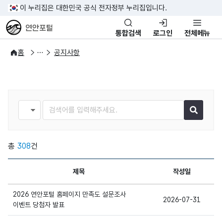
이 누리집은 대한민국 공식 전자정부 누리집입니다.
연안포털
통합검색
로그인
전체메뉴
연안소식
뉴스소식
홈
공지사항
검색종류
검색어
총
308
건
제목
작성일
2026 연안포털 홈페이지 만족도 설문조사
2026-07-31
상세보기
이벤트 당첨자 발표