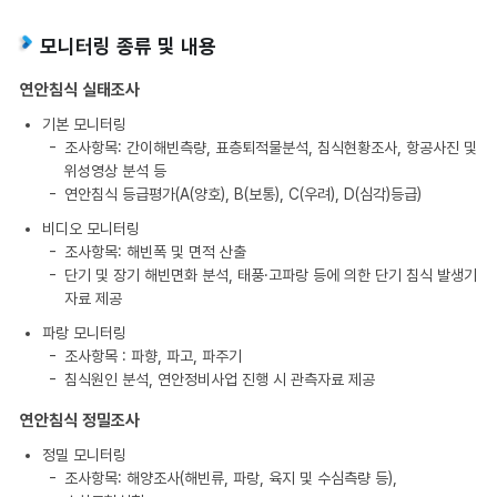
모니터링 종류 및 내용
연안침식 실태조사
기본 모니터링
조사항목: 간이해빈측량, 표층퇴적물분석, 침식현황조사, 항공사진 및
위성영상 분석 등
연안침식 등급평가(A(양호), B(보통), C(우려), D(심각)등급)
비디오 모니터링
조사항목: 해빈폭 및 면적 산출
단기 및 장기 해빈면화 분석, 태풍·고파랑 등에 의한 단기 침식 발생기
자료 제공
파랑 모니터링
조사항목 : 파향, 파고, 파주기
침식원인 분석, 연안정비사업 진행 시 관측자료 제공
연안침식 정밀조사
정밀 모니터링
조사항목: 해양조사(해빈류, 파랑, 육지 및 수심측량 등),