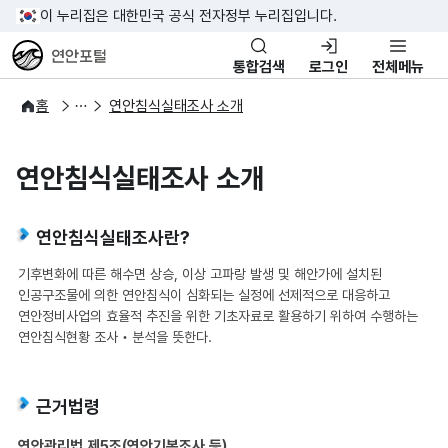
이 누리집은 대한민국 공식 전자정부 누리집입니다.
연안포털
통합검색
로그인
전체메뉴
연안관리
연안침식
홈
연안침식실태조사 소개
연안침식실태조사 소개
연안침식실태조사란?
기후변화에 따른 해수면 상승, 이상 고파랑 발생 및 해안가에 설치된
인공구조물에 의한 연안침식이 심화되는 실정에 선제적으로 대응하고
연안정비사업의 효율적 추진을 위한 기초자료로 활용하기 위하여 수행하는
연안침식현황 조사‧분석을 뜻한다.
근거법령
연안관리법 제5조(연안기본조사 등)