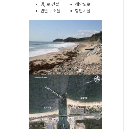
댐, 보 건설
해안도로
연안 구조물
항만시설