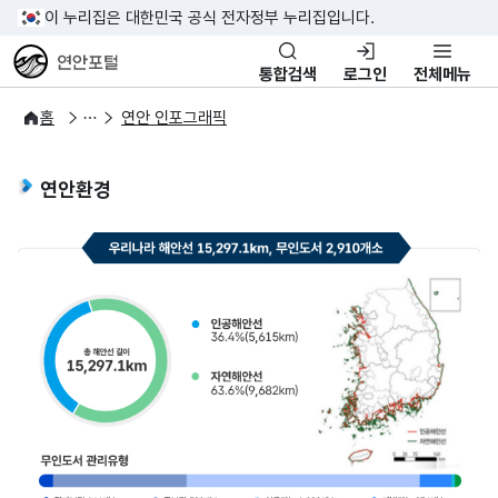
이 누리집은 대한민국 공식 전자정부 누리집입니다.
연안포털
통합검색
로그인
전체메뉴
연안소식
주요통계
홈
연안 인포그래픽
연안환경