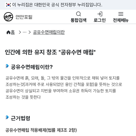
이 누리집은 대한민국 공식 전자정부 누리집입니다.
연안포털
통합검색
로그인
전체메뉴
공유수면관리
공유수면매립
홈
공유수면매립이란
인간에 의한 유지 창조 "공유수면 매립"
공유수면매립이란?
공유수면에 흙, 모래, 돌, 그 밖의 물건을 인위적으로 채워 넣어 토지를
조성하는것(과거에 주로 사용되었던 용인 간척을 포함)을 뜻하는 것으로
공유수면이 상실되고 지번을 부여하여 소유권 취득이 가능한 토지를
조성하는 것을 뜻한다
근거법령
공유수면매립 적용배제(법률 제3조 2항)