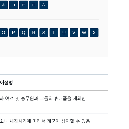
ㅊ
ㅋ
ㅌ
ㅍ
ㅎ
O
P
Q
R
S
T
U
V
W
X
어설명
품과 여객 및 승무원과 그들의 휴대품을 제외한
장소나 채집시기에 따라서 계군이 상이할 수 있음