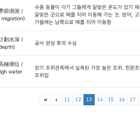
수중 동물이 각기 그들에게 알맞은 온도가 있기 때
季節洄游 /
알맞은 곳으로 떼를 지어 이동해 가는 것. 방어, 고
 migration)
가을에는 남쪽으로 떼를 지어 이동함
計劃水深 /
공사 완성 후의 수심
depth)
高極潮位 /
장기 조위관측에서 실측된 가장 높은 조위. 천문
high water
조위임
11
12
13
14
15
16
17