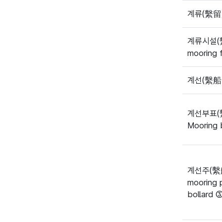
계류(繫留
계류시설(
mooring fa
계선(繫船 /
계선부표(
Mooring 
계선주(繫
mooring 
bollard ③