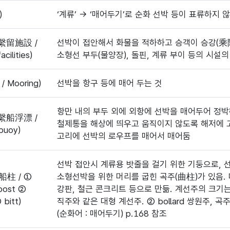
)
‘계류’ → ‘매어두기’로 순화 선박 등이 표류하지
繫留施設 /
선박이 접안해서 화물을 적하하고 승객이 승강(乘降)
cilities)
소형선 부두(물양장), 돌핀, 계류 부이 등의 시설의 
 Mooring)
선박을 항구 등에 매어 두는 것
항만 내의 부두 외에 외항에 선박을 매어두어 정박
繫船浮漂 /
철제통을 해상에 띄우고 움직이지 않도록 해저에 
buoy)
고리에 선박의 로우프를 매어서 매어둠
선박 접안시 계류용 밧줄을 걸기 위한 기둥으로, 
船柱 / ①
소형선박을 위한 머리를 굽힌 곡주(曲柱)가 있음.
post ②
강판, 철근 콘크리트 등으로 만듦. 계선주의 크기는 대
 bitt)
직주와 같은 대형 계선주. ② bollard 쌍원주, 곡
(순화어 : 매어두기) p.168 참조