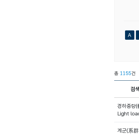
A
총
1155
건
검
경하중량(
Light loa
계군(系群 /