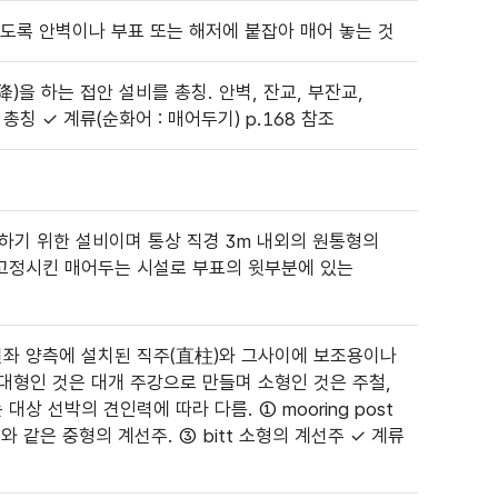
 않도록 안벽이나 부표 또는 해저에 붙잡아 매어 놓는 것
을 하는 접안 설비를 총칭. 안벽, 잔교, 부잔교,
총칭 ✓ 계류(순화어 : 매어두기) p.168 참조
하기 위한 설비이며 통상 직경 3m 내외의 원통형의
고정시킨 매어두는 시설로 부표의 윗부분에 있는
선좌 양측에 설치된 직주(直柱)와 그사이에 보조용이나
 대형인 것은 대개 주강으로 만들며 소형인 것은 주철,
상 선박의 견인력에 따라 다름. ① mooring post
주와 같은 중형의 계선주. ③ bitt 소형의 계선주 ✓ 계류