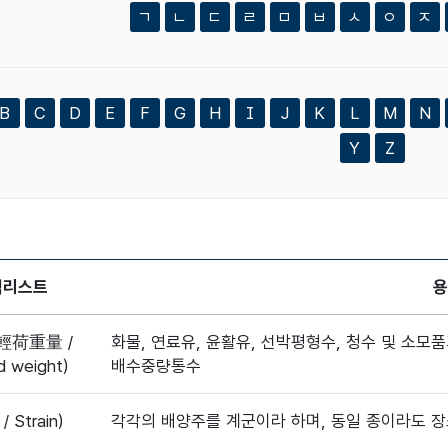
ㄱ
ㄴ
ㄷ
ㄹ
ㅁ
ㅂ
ㅅ
ㅇ
ㅈ
검색어
B
C
D
E
F
G
H
I
J
K
L
M
N
Y
Z
색리스트
용
輕荷重量 /
화물, 연료유, 윤활유, 선박평형수, 청수 및 소모
d weight)
배수중량통수
 Strain)
각각의 배양주를 계군이라 하며, 동일 종이라도 