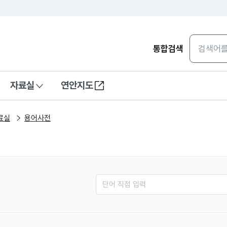
통합검색
자료실
연안지도
료실
용어사전