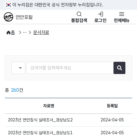
이 누리집은 대한민국 공식 전자정부 누리집입니다.
연안포털
통합검색
로그인
전체메뉴
자료실
자료제공 서비스
홈
문서자료
검색조건
검색어
총
260
건
자료명
등록일
상세보기
2023년 연안침식 실태조사_경상남도2
2024-04-05
상세보기
2023년 연안침식 실태조사_경상남도1
2024-04-05