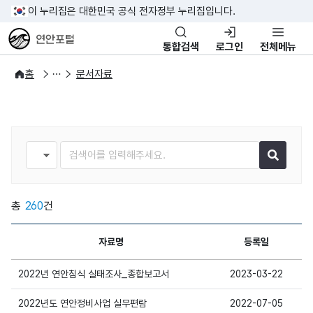
이 누리집은 대한민국 공식 전자정부 누리집입니다.
연안포털
통합검색
로그인
전체메뉴
자료실
자료제공 서비스
홈
문서자료
검색조건
검색어
총
260
건
자료명
등록일
상세보기
2022년 연안침식 실태조사_종합보고서
2023-03-22
상세보기
2022년도 연안정비사업 실무편람
2022-07-05