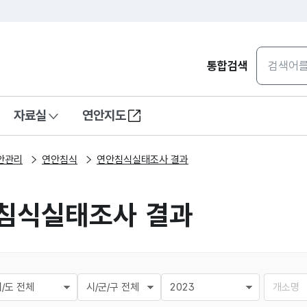
통합검색
자료실
연안지도
안관리
연안침식
연안침식실태조사 결과
침식실태조사 결과
시도
시군구
년도
검색어