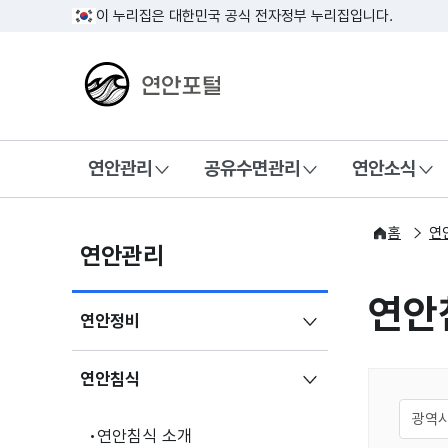
이 누리집은 대한민국 공식 전자정부 누리집입니다.
연안포털
연안관리
공유수면관리
연안소식
홈
연
연안관리
연안
연안정비
연안침식
연안침식 소개