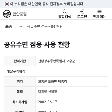
이 누리집은 대한민국 공식 전자정부 누리집입니다.
연안포털
통합검색
로그인
전체메뉴
공유수면관리
공유수면 점용·사용
홈
공유수면 점용·사용 현황
공유수면 점용·사용 현황
관리기관
전남광주통합특별시 고흥군
해상구역내역
위치
고흥군 도화면 덕흥리
목적
덕흥항 선착장
최초허가일
2002-06-17